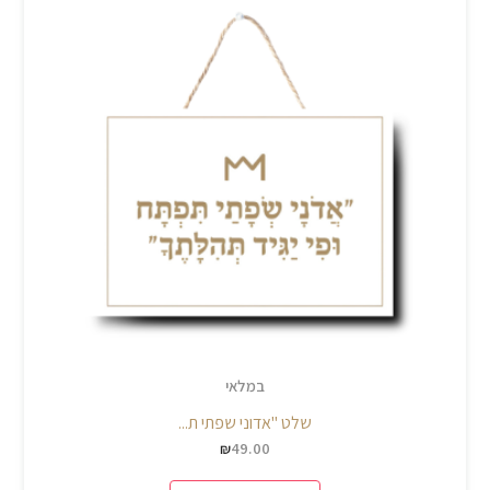
במלאי
שלט "אדוני שפתי ת...
49.00
₪