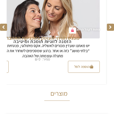
פתוח לקהל הרחב
מפגש חוויתי העוסק במכניקת האהבה
הזמנה לזוגיות תומכת ומיטיבה
ודעה להיכרות
יש מאתנו שעדין מכורים לאשליה. אקס מיתולוגי, פנטזיות או ס
ן ומלכות.
“בלתי מושג” כזה או אחר. ברגע שמסכימים לשחרר את האשלי
מתגלה עוצמתה של האהבה.
מחיר: 0 ₪
לפרטים
הוספה לסל
לפ
מוצרים