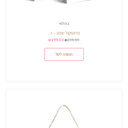
במלאי
פרוטוקול שפע – ז...
199.00
236.00
₪
₪
הוספה לסל