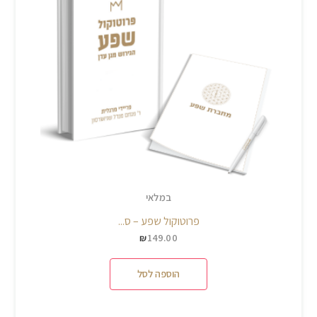
במלאי
פרוטוקול שפע – ס...
149.00
₪
הוספה לסל