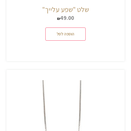
שלט "שפע עלייך"
49.00
₪
הוספה לסל