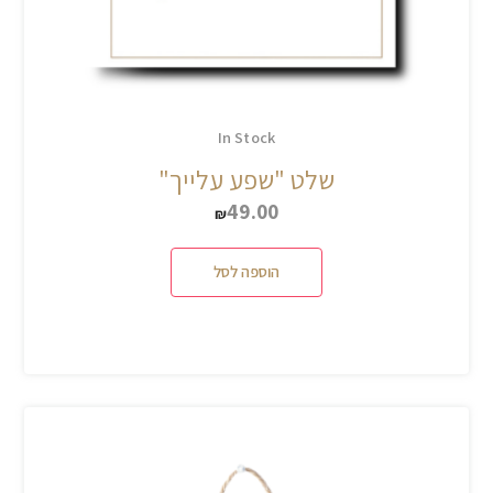
In Stock
שלט "שפע עלייך"
49.00
₪
הוספה לסל