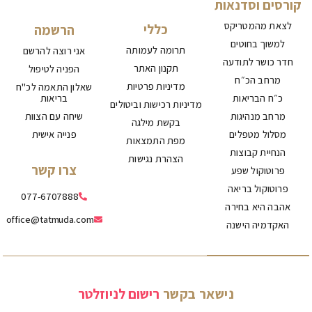
קורסים וסדנאות
לצאת מהמטריקס
כללי
הרשמה
למשוך בחוטים
תרומה לעמותה
אני רוצה להרשם
חדר כושר לתודעה
תקנון האתר
הפניה לטיפול
מרחב הכ״ח
מדיניות פרטיות
שאלון התאמה לכ"ח
כ״ח הבריאות
בריאות
מדיניות רכישות וביטולים
מרחב מנהיגות
שיחה עם הצוות
בקשת מילגה
מסלול מטפלים
פנייה אישית
מפת התמצאות
הנחיית קבוצות
הצהרת נגישות
צרו קשר
פרוטוקול שפע
פרוטוקול בריאה
077-6707888
אהבה היא בחירה
office@tatmuda.com
האקדמיה הישנה
נישאר
בקשר
ר
י
ש
ו
ם
ל
נ
י
ו
ז
ל
ט
ר