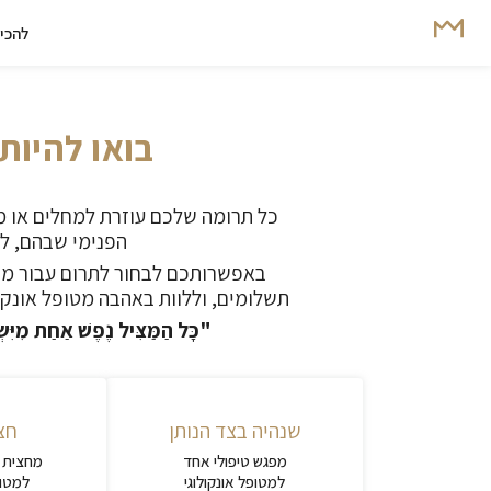
להכיר
בואו להיות
כל תרומה שלכם עוזרת למחלים או מח
הפנימי שבהם, ל
תשלומים, וללוות באהבה מטופל אונקו
"כָּל הַמַּצִּיל נֶפֶשׁ אַחַת מִיִּשׂ
שנהיה בצד הנותן
חצי
מפגש טיפולי אחד
מחצית מ
למטופל אונקולוגי
למטופ