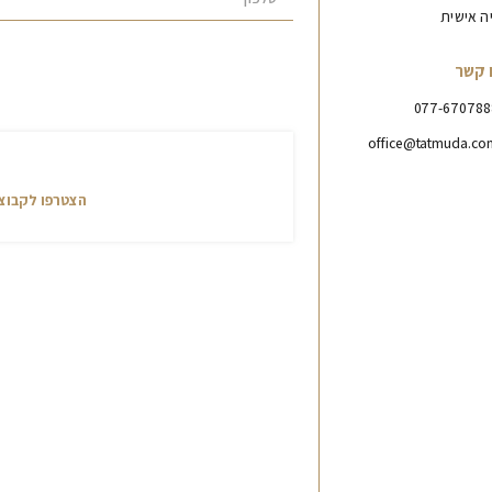
יה אישית
 קשר
077-670788
office@tatmuda.co
אני רוצה להצטר
הצטרפו לקבוצת