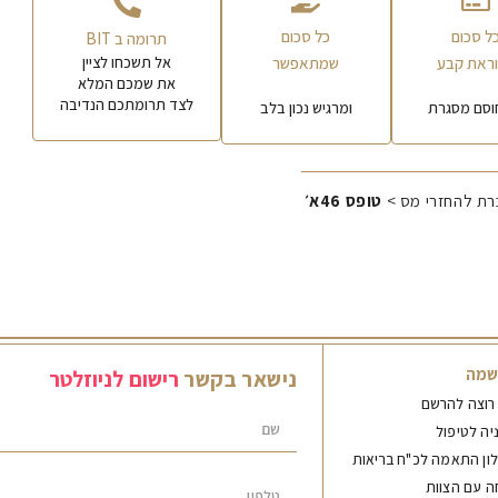
ל סכום
כל סכום
תרומה ב BIT
ראת קבע
שמתאפשר
אל תשכחו לציין
את שמכם המלא
לצד תרומתכם הנדיבה
וסם מסגרת
ומרגיש נכון בלב
רת להחזרי מס >
טופס 46א׳
שמה
נישאר
בקשר
ר
י
ש
ו
ם
ל
נ
י
ו
ז
ל
ט
ר
 רוצה להרשם
יה לטיפול
ון התאמה לכ"ח בריאות
ה עם הצוות