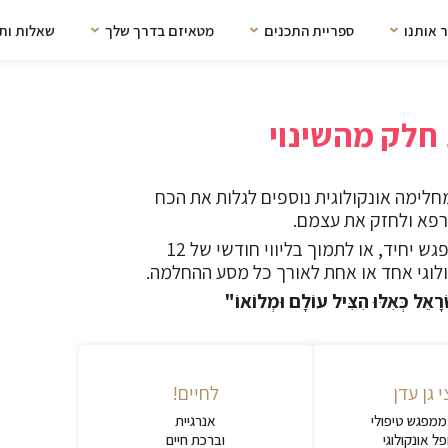
 אותנו
ספריית התכנים
מטאיזם בדרך שלך
שאלות ות
ח
ל
ק
מ
ה
ש
י
נ
ו
י
לימה אונקולוגית נוספים לגלות את הכח
רפא ולחזק את עצמם.
באפשרותכם לבחור לתרום עבור מפגש יחיד, או לתמוך בליווי חודשי של 12
לוגי אחד או אחת לאורך כל מסע ההחלמה.
ְרָאֵל כְּאִלּוּ הִצִּיל עוֹלָם וּמְלוֹאוֹ"
 גן עדן
לחיים!
מפגש טיפולי
אנרגיית
ל אונקולוגי
וברכת חיים