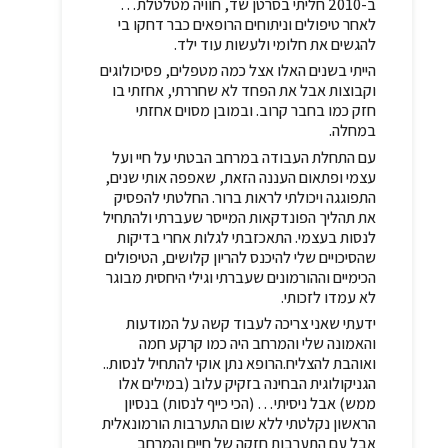
ב-2010 חליתי בסרטן שד, חוויה מטלטלת…
לאחר טיפולים וניתוחים הרופאים כבר דחקו בי
להגשים את חלומי ולעשות עוד ילד.
הייתי בשנים האלו אצל כמה מטפלים, פסיכולוגים
וקבוצות אבל את הפחד לא שחררתי, אחזתי בו
חזק כמו בחבר קרוב. ובמובן מסוים אחזתי
במחלה.
עם התחלת העבודה במרחב הבטתי על חיי ועל
עצמי ופתאום העננה הזאת, שאפפה אותי שנים,
התפוגגה ויכולתי לראות ברור. החלטתי להפסיק
את תהליך הפונדקאות המייסר שעברתי ולהתחיל
לנסות בעצמי. התאכזבתי לגלות אחרי בדיקות
שהסיכויים שלי להיכנס להריון קלושים, הטיפולים
הכימיים וההורמונים שעברתי וגילי היחסית מבוגר
לא עמדו לזכותי.
ידעתי שאני צריכה לעבוד קשה על המודעות
והאמונה שלי והמרחב היה כמו קרקע חמה
ואוהבת להצליח.הרופא נתן אוקי להתחיל לנסות..
הגניקולוגית הבחינה בזקיק עלוב (במילים אלו
ממש) אבל ניסיתי… (הכי כייף לנסות) בנסיון
הראשון נקלטתי ללא שום התערבות הורמונאלית
אבל עם התערבות חזקה של חיים והמרחב