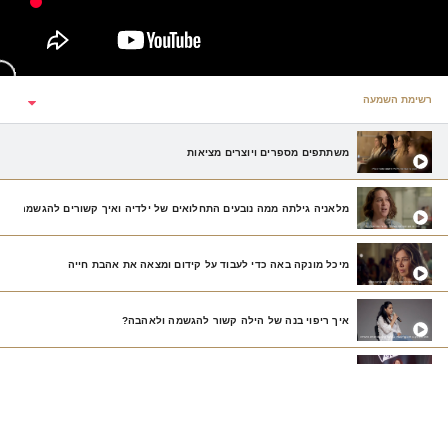
רשימת השמעה
משתתפים מספרים ויוצרים מציאות
מלאניה גילתה ממה נובעים התחלואים של ילדיה ואיך קשורים להגשמה
מיכל מונקה באה כדי לעבוד על קידום ומצאה את אהבת חייה
איך ריפוי בנה של הילה קשור להגשמה ולאהבה?
איך ניצר שייר המירה את שהנאה העצמית ביצירה
יוסי גינצברג מחבר ״בחזרה מטואיצ׳י״ על תפישת המטאיזם