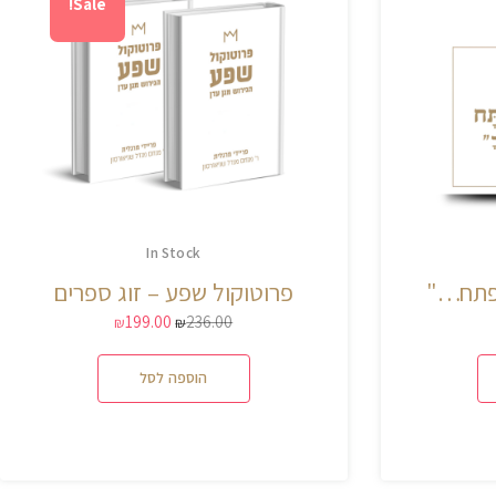
Sale!
In Stock
תפתח…"
פרוטוקול שפע – זוג ספרים
199.00
236.00
₪
₪
הוספה לסל