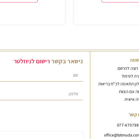
שמה
נישאר
בקשר
ר
י
ש
ו
ם
ל
נ
י
ו
ז
ל
ט
ר
 רוצה להרשם
יה לטיפול
ון התאמה לכ"ח בריאות
ה עם הצוות
יה אישית
 קשר
077-670788
office@tatmuda.co