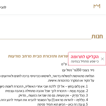
להכיר
חנות
סט 5 גלויות להשראה ותזכורת מבית מרחב מודעות
הקליקו לתרומה
כי שפע מתחיל בנתינה
5 גלויות בגודל 15*10 ס"מ
נייר בעובי 350גר' נטול עץ
הגלויות מתאימות למשלוח בדואר, לשימוש ככרטיסי ברכה לחגים ולאירועים מי
על הקיר או המקרר כתזכורות אישיות.
אֵין כְּלוּם בַּחוּץ – אל לך ללכת שבי אחרי האשליה, תזכורת לשנות כיוו
אַהֲבַת אֱמֶת – תזכורת לכך שכל אהבה מתחילה באהבה עצמית
הַכֹּל מְדֻיָּק – אין טעויות. גם מה שנראה כטעות , מדויק
הַלְלוּיָהּ – להודות מראש (!) על המוגמר להביא את העתיד לרגע הזה.
גַּן עֵדֶן זֶה כָּאן – הכיוון הוא תמיד פנימה