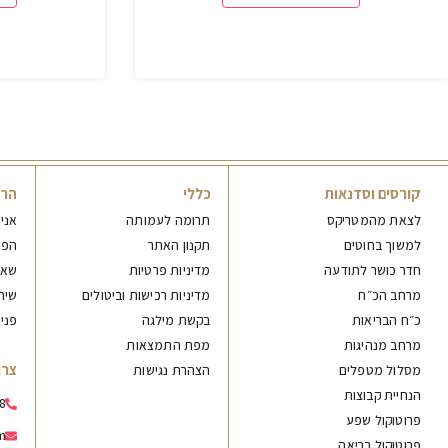
קורסים וסדנאות
כללי
הר
לצאת מהמטריקס
תרומה לעמותה
אני
למשוך בחוטים
תקנון האתר
הפנ
חדר כושר לתודעה
מדיניות פרטיות
שאל
מרחב הכ״ח
מדיניות רכישות וביטולים
שיח
כ״ח הבריאות
בקשת מילגה
פני
מרחב מנהיגות
מפת התמצאות
צרו
מסלול מטפלים
הצהרת נגישות
הנחיית קבוצות
8
פרוטוקול שפע
m
פרוטוקול בריאה