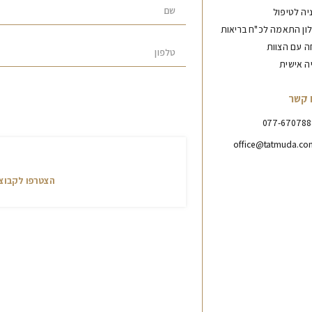
יה לטיפול
ון התאמה לכ"ח בריאות
ה עם הצוות
יה אישית
 קשר
077-670788
office@tatmuda.co
אני רוצה להצטר
הצטרפו לקבוצת