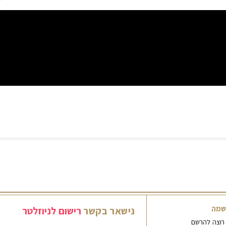
שמה
נישאר
בקשר
ר
י
ש
ו
ם
ל
נ
י
ו
ז
ל
ט
ר
 רוצה להרשם