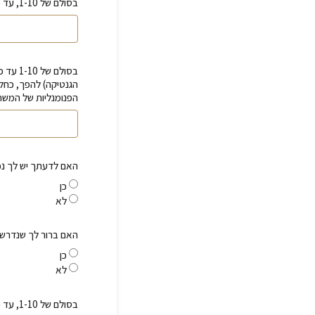
בסולם של 1-10, עד כמה נתפס עבורך שאנשים ומצבים בחייך הם מראות של דפוסים עמוקים בך?
בסולם 
הגנטיקה) להפך, כחל
הפנומנליות של המש
האם לדעתך יש לך נכו
כן
לא
האם ברור לך שנדרשת
כן
לא
בסולם של 1-10, עד כמה המחויבות שלך להשקיע בשינוי המדובר?