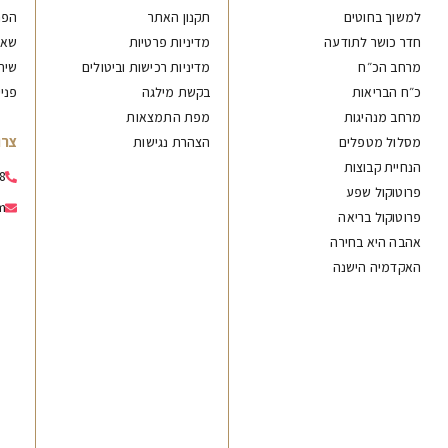
למשוך בחוטים
תקנון האתר
הפנ
חדר כושר לתודעה
מדיניות פרטיות
שאל
מרחב הכ״ח
מדיניות רכישות וביטולים
שיח
כ״ח הבריאות
בקשת מילגה
פני
מרחב מנהיגות
מפת התמצאות
צרו
מסלול מטפלים
הצהרת נגישות
הנחיית קבוצות
8
פרוטוקול שפע
m
פרוטוקול בריאה
אהבה היא בחירה
האקדמיה הישנה